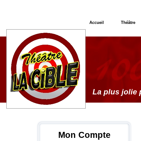
Accueil
Théâtre
La plus jolie 
Mon Compte