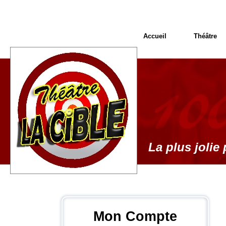
Accueil
Théâtre
La plus jolie 
Mon Compte