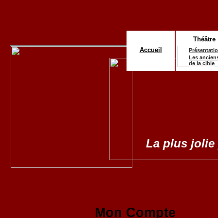
Théâtre
Accueil
Présentati
Les ancien
de la cible
La plus jolie
Mon Compte