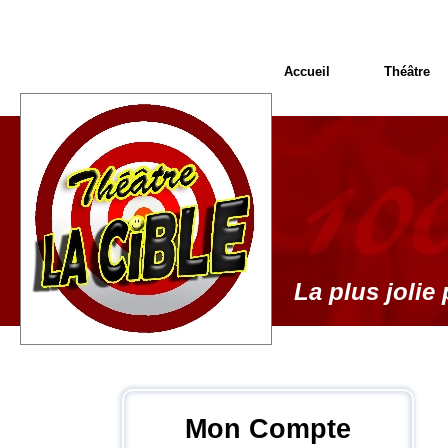
Accueil
Théâtre
La plus jolie 
Mon Compte