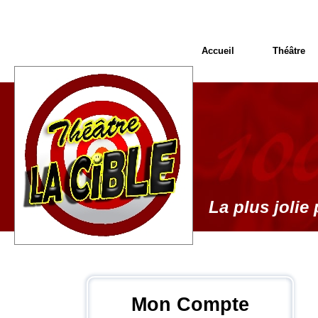
Accueil
Théâtre
La plus jolie 
Mon Compte