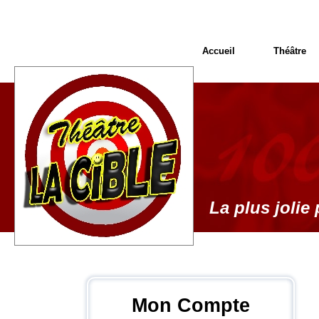
Accueil
Théâtre
La plus jolie 
Mon Compte