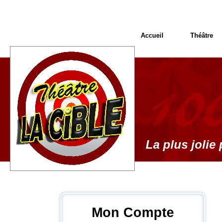
Accueil
Théâtre
La plus jolie 
Mon Compte