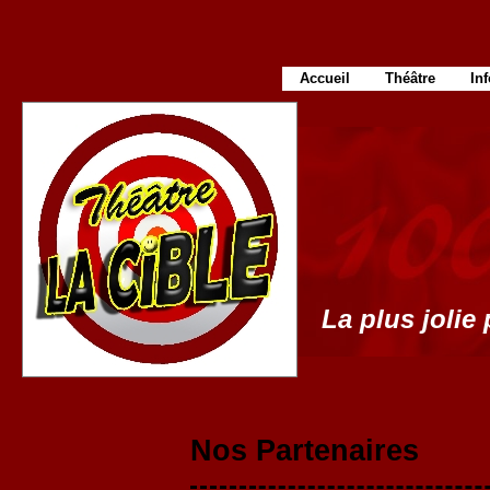
Accueil
Théâtre
In
La plus jolie 
Nos Partenaires