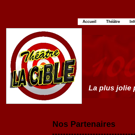
Accueil
Théâtre
In
La plus jolie 
Nos Partenaires