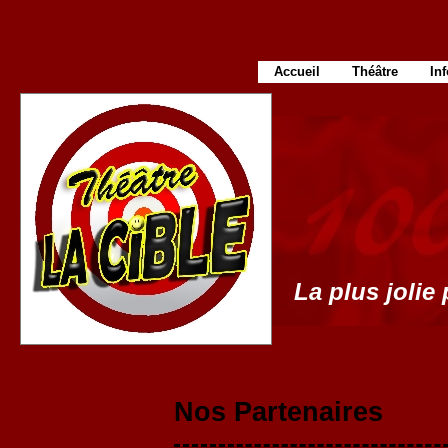
Accueil
Théâtre
In
La plus jolie 
Nos Partenaires