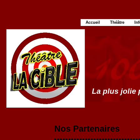
Accueil
Théâtre
In
La plus jolie 
Nos Partenaires