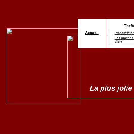
Théât
Accueil
Présentatio
Les anciens 
cible
La plus jolie