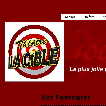
Accueil
Théâtre
In
La plus jolie 
Nos Partenaires