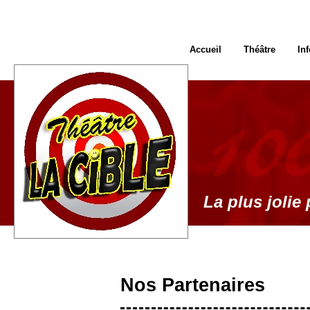
Accueil
Théâtre
In
La plus jolie 
Nos Partenaires