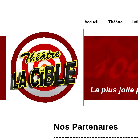
Accueil
Théâtre
In
La plus jolie 
Nos Partenaires