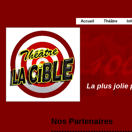
Accueil
Théâtre
In
La plus jolie 
Nos Partenaires