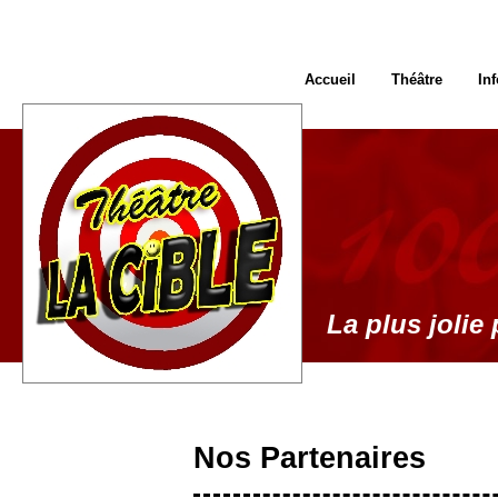
Accueil
Théâtre
In
La plus jolie 
Nos Partenaires