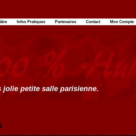
âtre
Infos Pratiques
Partenaires
Contact
Mon Compte
 jolie petite salle parisienne.
s