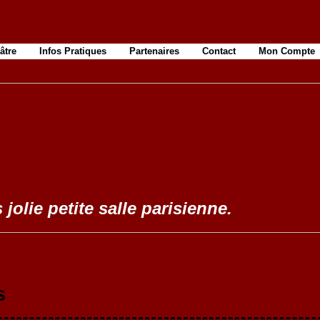
âtre
Infos Pratiques
Partenaires
Contact
Mon Compte
 jolie petite salle parisienne.
s