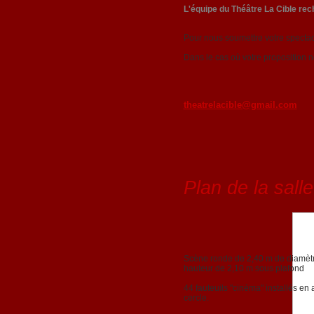
L'équipe du Théâtre La Cible re
Pour nous soumettre votre spectacl
Dans le cas où votre proposition 
theatrelacible@gmail.com
Plan de la salle
Scène ronde de 2,40 m de diamèt
hauteur de 2,10 m sous plafond
44 fauteuils "cinéma" installés en 
cercle.