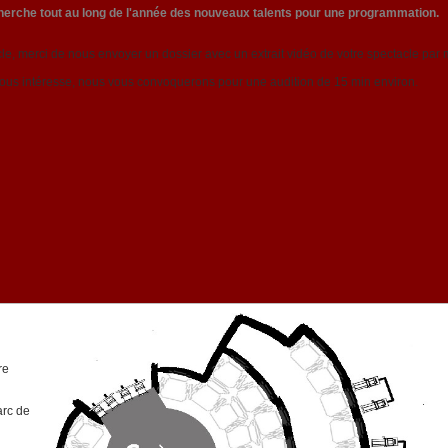
cherche tout au long de l'année des nouveaux talents pour une programmation.
e, merci de nous envoyer un dossier avec un extrait vidéo de votre spectacle par m
nous intéresse, nous vous convoquerons pour une audition de 15 min environ.
re
arc de