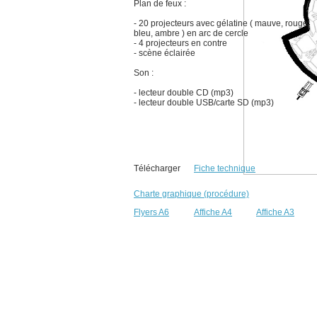
Plan de feux :
- 20 projecteurs avec gélatine ( mauve, rouge,
bleu, ambre ) en arc de cercle
- 4 projecteurs en contre
- scène éclairée
Son :
- lecteur double CD (mp3)
- lecteur double USB/carte SD (mp3)
Télécharger
Fiche technique
Charte graphique (procédure)
Flyers A6
Affiche A4
Affiche A3