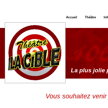
Accueil
Théâtre
In
La plus jolie 
Vous souhaitez venir 