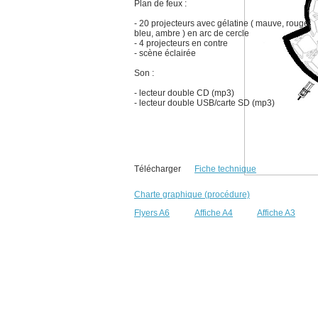
Plan de feux :
- 20 projecteurs avec gélatine ( mauve, rouge,
bleu, ambre ) en arc de cercle
- 4 projecteurs en contre
- scène éclairée
Son :
- lecteur double CD (mp3)
- lecteur double USB/carte SD (mp3)
Télécharger
Fiche technique
Charte graphique (procédure)
Flyers A6
Affiche A4
Affiche A3