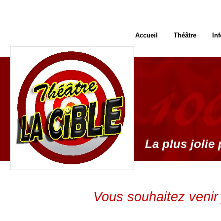
Accueil
Théâtre
In
La plus jolie 
Vous souhaitez venir 