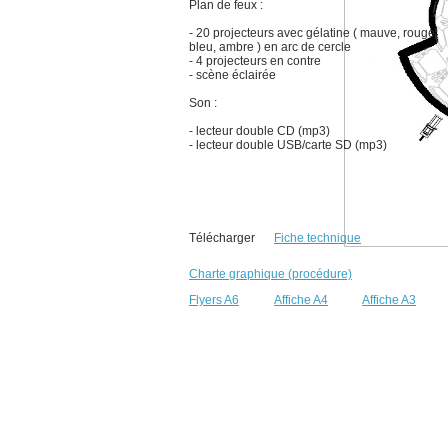
Plan de feux :
- 20 projecteurs avec gélatine ( mauve, rouge,
bleu, ambre ) en arc de cercle
- 4 projecteurs en contre
- scène éclairée
Son :
- lecteur double CD (mp3)
- lecteur double USB/carte SD (mp3)
Télécharger
Fiche technique
Charte graphique (procédure)
Flyers A6
Affiche A4
Affiche A3