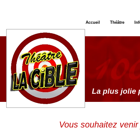
Accueil
Théâtre
In
La plus jolie 
Vous souhaitez venir 