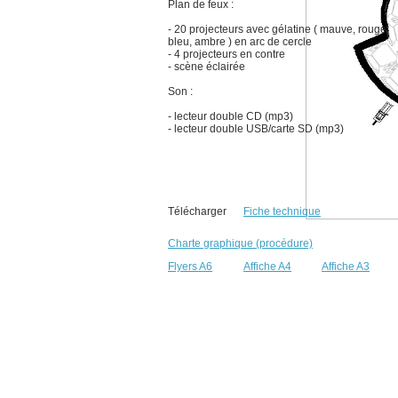
Plan de feux :
- 20 projecteurs avec gélatine ( mauve, rouge,
bleu, ambre ) en arc de cercle
- 4 projecteurs en contre
- scène éclairée
Son :
- lecteur double CD (mp3)
- lecteur double USB/carte SD (mp3)
Télécharger
Fiche technique
Charte graphique (procédure)
Flyers A6
Affiche A4
Affiche A3