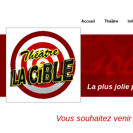
Accueil
Théâtre
In
La plus jolie 
Vous souhaitez venir 