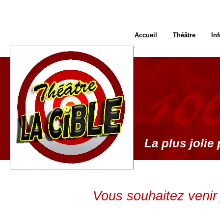
Accueil
Théâtre
In
La plus jolie 
Vous souhaitez venir 