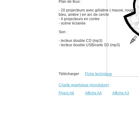
Plan de feux :
- 20 projecteurs avec gélatine ( mauve, rouge,
bleu, ambre ) en arc de cercle
- 4 projecteurs en contre
- scène éclairée
Son :
- lecteur double CD (mp3)
- lecteur double USB/carte SD (mp3)
Télécharger
Fiche technique
Charte graphique (procédure)
Flyers A6
Affiche A4
Affiche A3