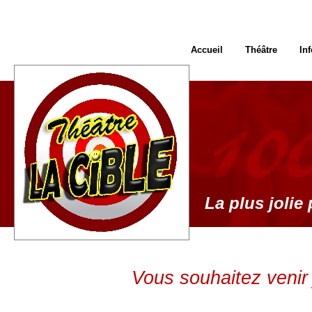
Accueil
Théâtre
In
La plus jolie 
Vous souhaitez venir 