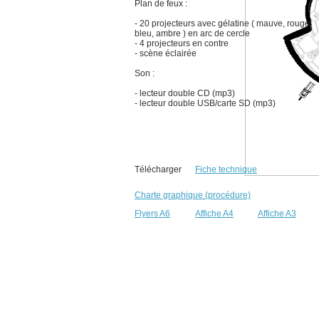
Plan de feux :
- 20 projecteurs avec gélatine ( mauve, rouge,
bleu, ambre ) en arc de cercle
- 4 projecteurs en contre
- scène éclairée
Son :
- lecteur double CD (mp3)
- lecteur double USB/carte SD (mp3)
Télécharger
Fiche technique
Charte graphique (procédure)
Flyers A6
Affiche A4
Affiche A3