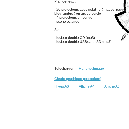
Plan de feux :
- 20 projecteurs avec gélatine ( mauve, rouge,
bleu, ambre ) en arc de cercle
- 4 projecteurs en contre
- scène éclairée
Son :
- lecteur double CD (mp3)
- lecteur double USB/carte SD (mp3)
Télécharger
Fiche technique
Charte graphique (procédure)
Flyers A6
Affiche A4
Affiche A3