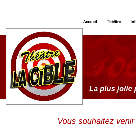
Accueil
Théâtre
In
La plus jolie 
Vous souhaitez venir 