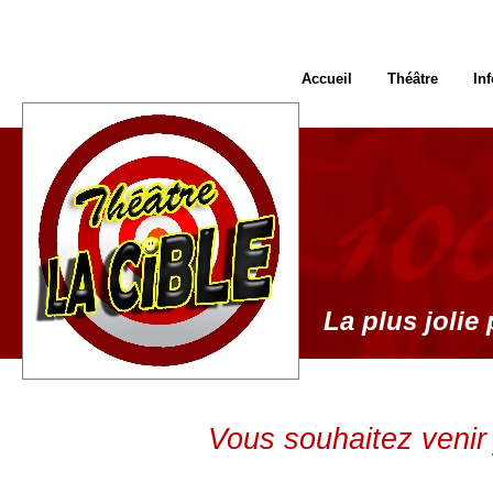
Accueil
Théâtre
In
La plus jolie 
Vous souhaitez venir 