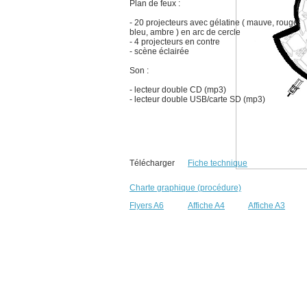
Plan de feux :
- 20 projecteurs avec gélatine ( mauve, rouge,
bleu, ambre ) en arc de cercle
- 4 projecteurs en contre
- scène éclairée
Son :
- lecteur double CD (mp3)
- lecteur double USB/carte SD (mp3)
Télécharger
Fiche technique
Charte graphique (procédure)
Flyers A6
Affiche A4
Affiche A3