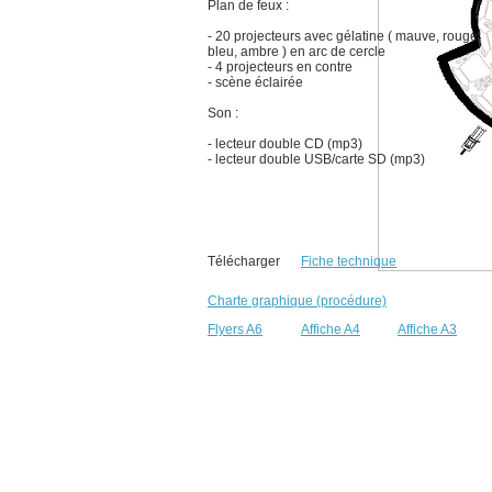
Plan de feux :
- 20 projecteurs avec gélatine ( mauve, rouge,
bleu, ambre ) en arc de cercle
- 4 projecteurs en contre
- scène éclairée
Son :
- lecteur double CD (mp3)
- lecteur double USB/carte SD (mp3)
Télécharger
Fiche technique
Charte graphique (procédure)
Flyers A6
Affiche A4
Affiche A3