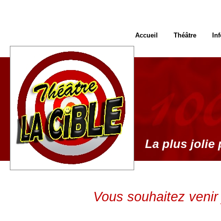
Accueil
Théâtre
In
La plus jolie 
Vous souhaitez venir 