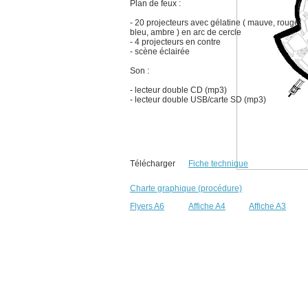
Plan de feux :
- 20 projecteurs avec gélatine ( mauve, rouge,
bleu, ambre ) en arc de cercle
- 4 projecteurs en contre
- scène éclairée
Son :
- lecteur double CD (mp3)
- lecteur double USB/carte SD (mp3)
Télécharger
Fiche technique
Charte graphique (procédure)
Flyers A6
Affiche A4
Affiche A3