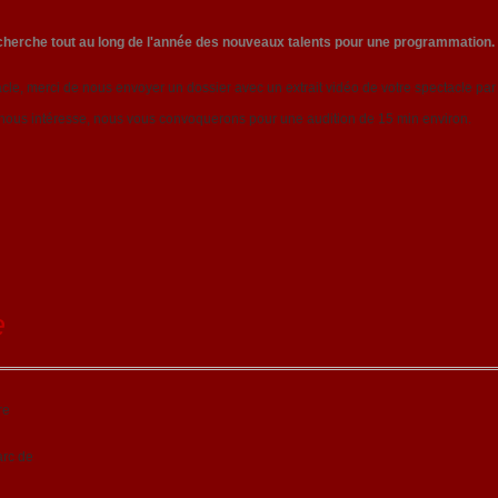
echerche tout au long de l'année des nouveaux talents pour une programmation.
le, merci de nous envoyer un dossier avec un extrait vidéo de votre spectacle par 
 nous intéresse, nous vous convoquerons pour une audition de 15 min environ.
e
re
arc de