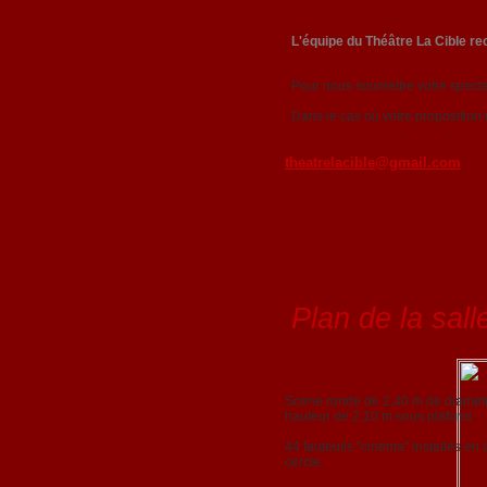
L'équipe du Théâtre La Cible r
Pour nous soumettre votre spectac
Dans le cas où votre proposition
theatrelacible@gmail.com
Plan de la sall
Scène ronde de 2,40 m de diamèt
hauteur de 2,10 m sous plafond
44 fauteuils "cinéma" installés en 
cercle.