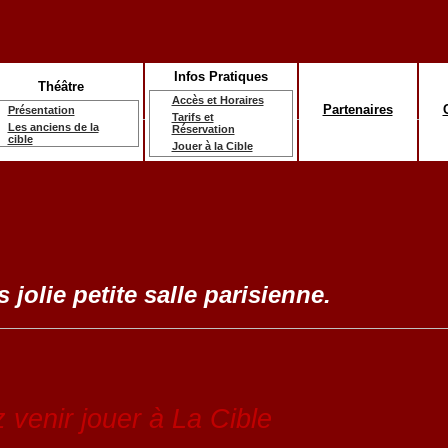
Infos Pratiques
Théâtre
Accès et Horaires
Partenaires
Présentation
Tarifs et
Les anciens de la
Réservation
cible
Jouer à la Cible
 jolie petite salle parisienne.
 venir jouer à La Cible