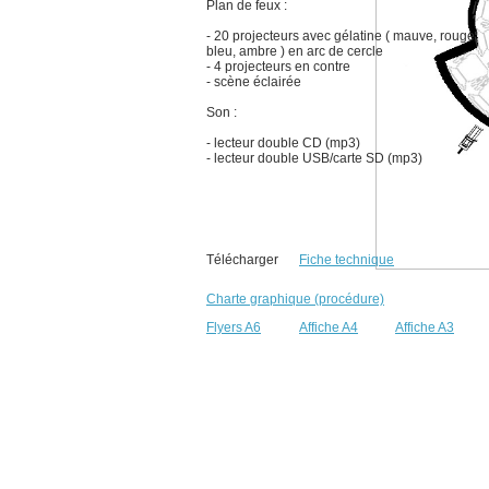
Plan de feux :
- 20 projecteurs avec gélatine ( mauve, rouge,
bleu, ambre ) en arc de cercle
- 4 projecteurs en contre
- scène éclairée
Son :
- lecteur double CD (mp3)
- lecteur double USB/carte SD (mp3)
Télécharger
Fiche technique
Charte graphique (procédure)
Flyers A6
Affiche A4
Affiche A3