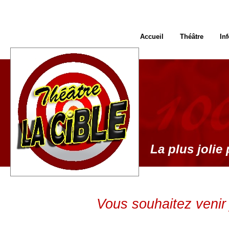
Accueil
Théâtre
In
La plus jolie 
Vous souhaitez venir 