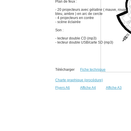
Plan de feux :
- 20 projecteurs avec gélatine ( mauve, rouge,
bleu, ambre ) en arc de cercle
- 4 projecteurs en contre
- scène éclairée
Son :
- lecteur double CD (mp3)
- lecteur double USB/carte SD (mp3)
Télécharger
Fiche technique
Charte graphique (procédure)
Flyers A6
Affiche A4
Affiche A3