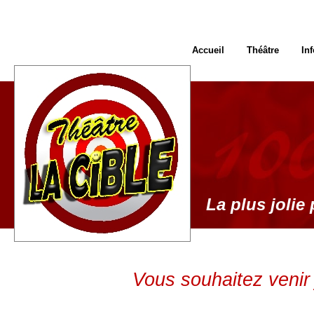
Accueil
Théâtre
In
La plus jolie 
Vous souhaitez venir 