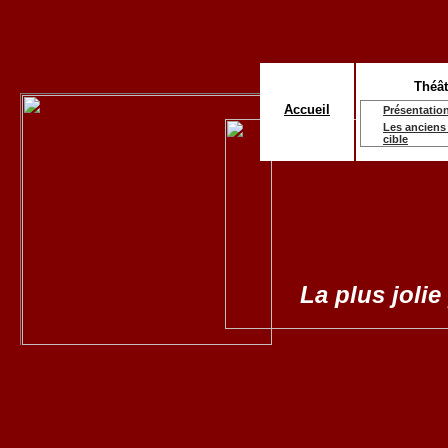
Théât
Accueil
Présentatio
Les anciens 
cible
La plus jolie