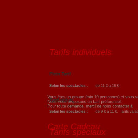
Tarifs individuels
Plein Tarif
Selon les spectacles :
de 11 € à 16 €
Vous êtes un groupe (min 10 personnes) et vous vou
Tarif réduit
Nous vous proposons un tarif préférentiel.
Pour toute demande, merci de nous contacter à
Selon les spectacles :
de 9 € à 11 €. Tarifs vala
Carte Cadeau
Tarifs spéciaux