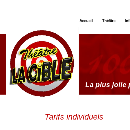
Accueil
Théâtre
In
La plus jolie 
Tarifs individuels