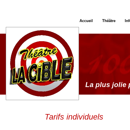
Accueil
Théâtre
In
La plus jolie 
Tarifs individuels