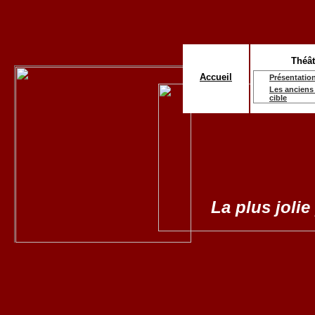
Théât
Accueil
Présentatio
Les anciens 
cible
La plus jolie