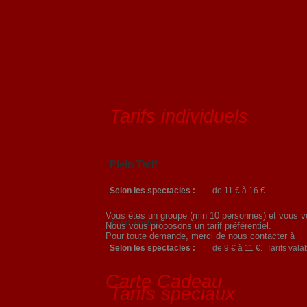
Tarifs individuels
Plein Tarif
Selon les spectacles :
de 11 € à 16 €
Vous êtes un groupe (min 10 personnes) et vous vou
Tarif réduit
Nous vous proposons un tarif préférentiel.
Pour toute demande, merci de nous contacter à
Selon les spectacles :
de 9 € à 11 €. Tarifs vala
Carte Cadeau
Tarifs spéciaux