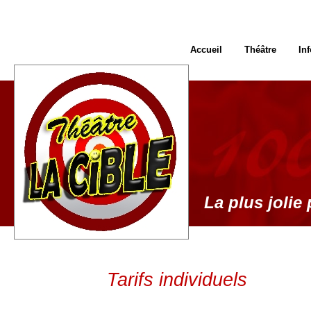
Accueil
Théâtre
In
La plus jolie 
Tarifs individuels