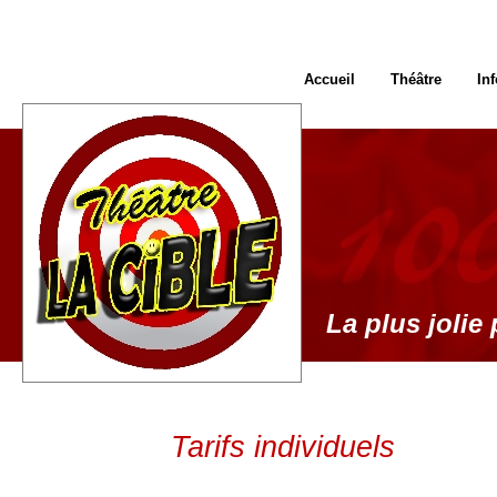
Accueil
Théâtre
In
La plus jolie 
Tarifs individuels