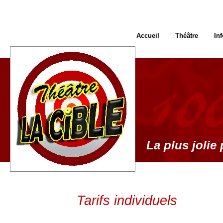
Accueil
Théâtre
In
La plus jolie 
Tarifs individuels