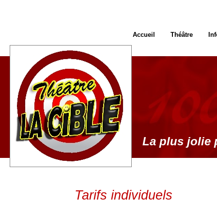
Accueil
Théâtre
In
La plus jolie 
Tarifs individuels