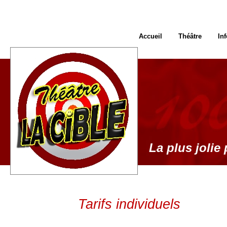
Accueil
Théâtre
In
La plus jolie 
Tarifs individuels