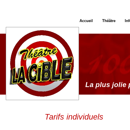
Accueil
Théâtre
In
La plus jolie 
Tarifs individuels