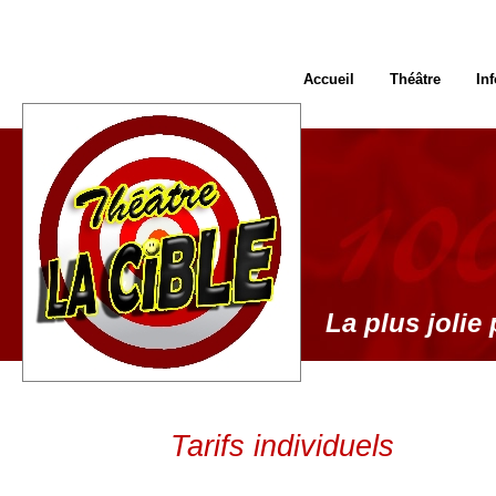
Accueil
Théâtre
In
La plus jolie 
Tarifs individuels