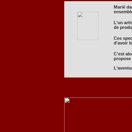
Marié dan
ensembl
L'un art
de produ
Ces spect
d'avoir l
C'est alo
propose d
L'aventu