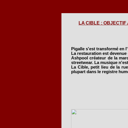
LA CIBLE : OBJECTIF A
Pigalle s'est transformé en l'
La restauration est devenue
Ashpool créateur de la marqu
streetwear. La musique n'est 
La Cible, petit lieu de la ru
plupart dans le registre hum