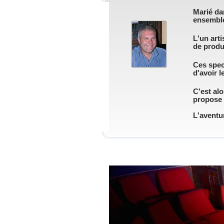
Marié dan
ensembl
L'un art
de produ
Ces spect
d'avoir l
C'est alo
propose d
L'aventu