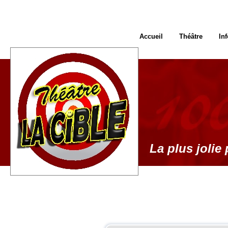
Accueil
Théâtre
In
La plus jolie 