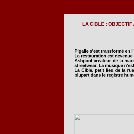
LA CIBLE : OBJECTIF A
Pigalle s'est transformé en l'
La restauration est devenue
Ashpool créateur de la marqu
streetwear. La musique n'est 
La Cible, petit lieu de la ru
plupart dans le registre hum