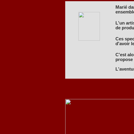
Marié dan
ensembl
L'un art
de produ
Ces spect
d'avoir l
C'est alo
propose d
L'aventu