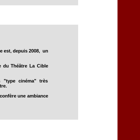
e est, depuis 2008, un
le du Théâtre La Cible
s "type cinéma" très
re.
i confère une ambiance