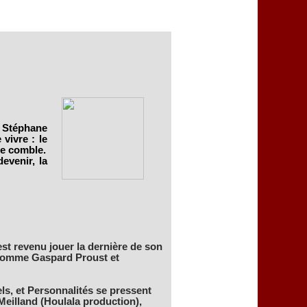
c Stéphane
vivre : le
le comble.
devenir, la
st revenu jouer la dernière de son
, comme Gaspard Proust et
s, et Personnalités se pressent
Meilland (Houlala production),