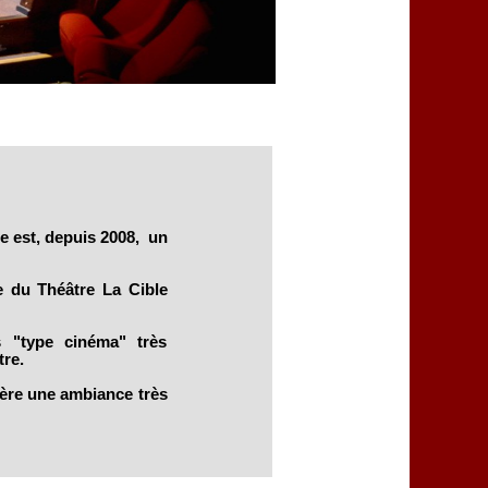
e est, depuis 2008, un
le du Théâtre La Cible
s "type cinéma" très
re.
nfère une ambiance très