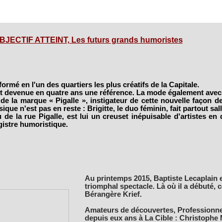
BJECTIF ATTEINT, Les futurs grands humoristes
formé en l'un des quartiers les plus créatifs de la Capitale.
st devenue en quatre ans une référence. La mode également ave
e la marque « Pigalle », instigateur de cette nouvelle façon de 
ique n'est pas en reste : Brigitte, le duo féminin, fait partout sal
eu de la rue Pigalle, est lui un creuset inépuisable d'artistes en 
gistre humoristique.
Au printemps 2015, Baptiste Lecaplain e
triomphal spectacle. Là où il a débuté
Bérangère Krief.
Amateurs de découvertes, Professionnel
depuis eux ans à La Cible : Christophe 