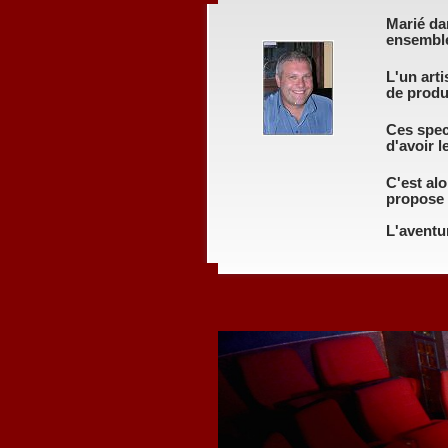
Marié dan
ensembl
L'un art
de produ
Ces spect
d'avoir l
C'est alo
propose d
L'aventu