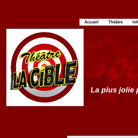
Accueil
Théâtre
In
La plus jolie 