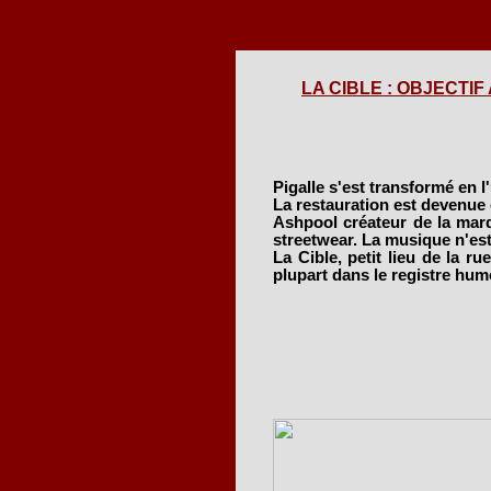
LA CIBLE : OBJECTIF A
Pigalle s'est transformé en l'
La restauration est devenue
Ashpool créateur de la marqu
streetwear. La musique n'est 
La Cible, petit lieu de la ru
plupart dans le registre hum