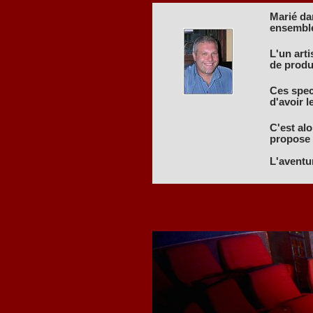
Marié dan
ensembl
L'un art
de produ
Ces spect
d'avoir l
C'est alo
propose d
L'aventu