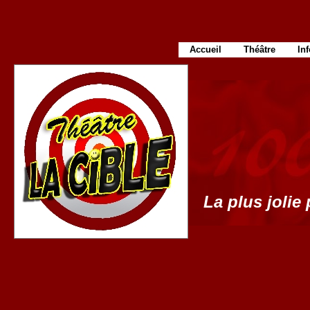
Accueil
Théâtre
In
La plus jolie 